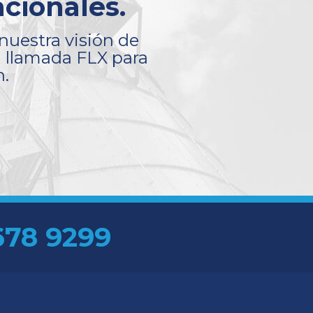
cionales.
nuestra visión de
a llamada FLX para
n.
678 9299