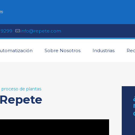
19
 9299
info@repete.com
utomatización
Sobre Nosotros
Industrias
Rec
 proceso de plantas
 Repete