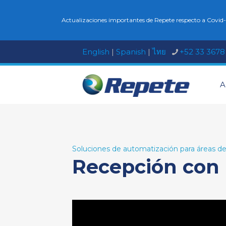
Actualizaciones importantes de Repete respecto a Covid-
English
|
Spanish
|
ไทย
+52 33 3678
A
Soluciones de automatización para áreas de
Recepción con